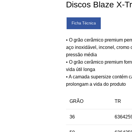
Discos Blaze X-T
Ficha Técnica
• O grão cerâmico premium pe
aço inoxidável, inconel, cromo
pressão média
• O grão cerâmico premium forn
vida útil longa
• A camada supersize contém ca
prolongam a vida do produto
GRÃO
TR
36
636425