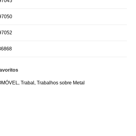
97045
97050
97052
36868
avoritos
OMÓVEL
,
Trabal
,
Trabalhos sobre Metal