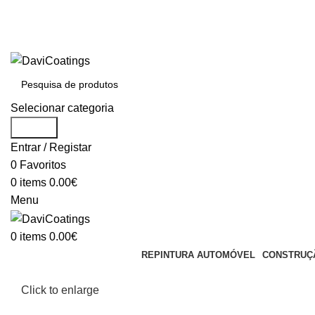
BEM VINDO À DAVICOATINGS
PREÇOS EXCLUSIVOS LOJA ONLINE
PARA DÚVIDAS LIGUE: (+351) 212 316 434
BEM VINDO À DAVICOATINGS
Selecionar categoria
Search
Entrar / Registar
0
Favoritos
0
items
0.00
€
Menu
0
items
0.00
€
REPINTURA AUTOMÓVEL
CONSTRUÇÃ
Click to enlarge