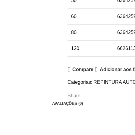
50
636425
60
636425
80
636425
120
662611
Compare
Adicionar aos f
Categorias:
REPINTURA AUT
Share:
AVALIAÇÕES (0)