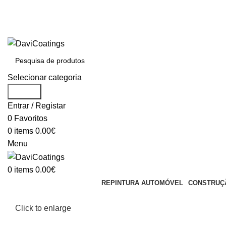
BEM VINDO À DAVICOATINGS
PREÇOS EXCLUSIVOS LOJA ONLINE
PARA DÚVIDAS LIGUE: (+351) 212 316 434
BEM VINDO À DAVICOATINGS
Selecionar categoria
Search
Entrar / Registar
0
Favoritos
0
items
0.00
€
Menu
0
items
0.00
€
REPINTURA AUTOMÓVEL
CONSTRUÇÃ
Click to enlarge