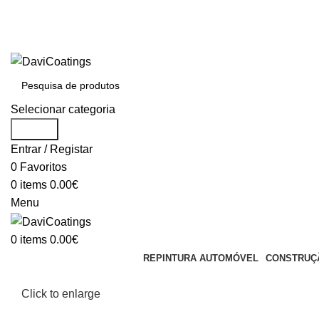
BEM VINDO À DAVICOATINGS
PREÇOS EXCLUSIVOS LOJA ONLINE
PARA DÚVIDAS LIGUE: (+351) 212 316 434
BEM VINDO À DAVICOATINGS
Selecionar categoria
Search
Entrar / Registar
0
Favoritos
0
items
0.00
€
Menu
0
items
0.00
€
REPINTURA AUTOMÓVEL
CONSTRUÇÃ
Click to enlarge