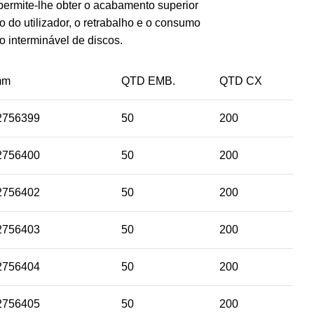
ermite-lhe obter o acabamento superior
 do utilizador, o retrabalho e o consumo
o interminável de discos.
mm
QTD EMB.
QTD CX
2756399
50
200
2756400
50
200
2756402
50
200
2756403
50
200
2756404
50
200
2756405
50
200