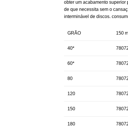
obter um acabamento superior p
de que necessita sem o cansaço
interminável de discos. consum
GRÃO
150 
40*
7807
60*
7807
80
7807
120
7807
150
7807
180
7807