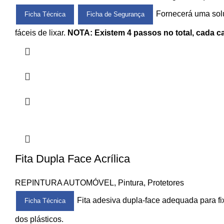
Fornecerá uma solu
Ficha Técnica
Ficha de Segurança
fáceis de lixar.
NOTA: Existem 4 passos no total, cada ca
Fita Dupla Face Acrílica
REPINTURA AUTOMÓVEL
,
Pintura
,
Protetores
Fita adesiva dupla-face adequada para fi
Ficha Técnica
dos plásticos.