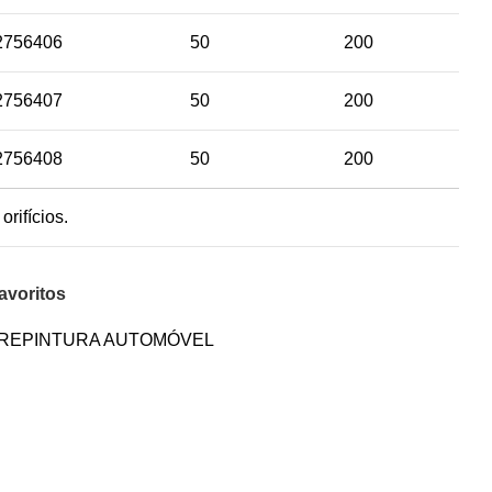
2756406
50
200
2756407
50
200
2756408
50
200
rifícios.
avoritos
REPINTURA AUTOMÓVEL